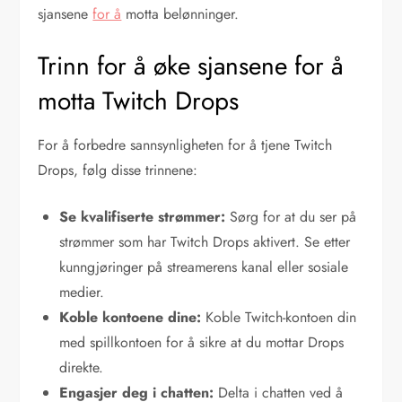
sjansene
for å
motta belønninger.
Trinn for å øke sjansene for å
motta Twitch Drops
For å forbedre sannsynligheten for å tjene Twitch
Drops, følg disse trinnene:
Se kvalifiserte strømmer:
Sørg for at du ser på
strømmer som har Twitch Drops aktivert. Se etter
kunngjøringer på streamerens kanal eller sosiale
medier.
Koble kontoene dine:
Koble Twitch-kontoen din
med spillkontoen for å sikre at du mottar Drops
direkte.
Engasjer deg i chatten:
Delta i chatten ved å