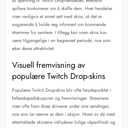
av spenning til Twitch Drop-hendelser, ettersom
spillere konkurrerer om å skaffe dem. Hver hendelse
viser vanligvis et annet sett med skins, så det er
avgjørende å holde seg informert om kommende
strømmer for samlere. I tillegg kan noen skins kun
være tilgjengelige i en begrenset periode, noe som
øker deres attraktivitet.
Visuell fremvisning av
populære Twitch Drop-skins
Populære Twitch Drop-skins blir ofte høydepunktet i
fellesskapsdiskusjoner og fremvisninger. Streamere
viser ofte frem disse skinsene under sine sendinger,
noe som lar seerne se dem i aksjon. Noen av de mest
ettertraktede skinsene inkluderer livlige våpenfinish og