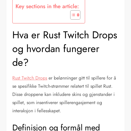
Key sections in the article:
Hva er Rust Twitch Drops
og hvordan fungerer
de?
Rust Twitch Drops
er belønninger gitt til spillere for å
se spesifikke Twitch-strømmer relatert til spillet Rust.
Disse droppene kan inkludere skins og gjenstander i
spillet, som insentiverer spillerengasjement og
interaksjon i fellesskapet.
Definisjon og formål med