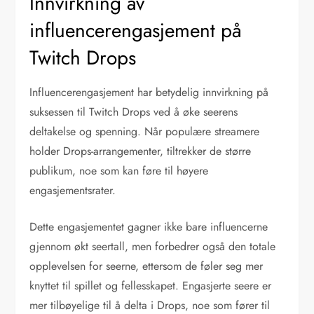
Innvirkning av
influencerengasjement på
Twitch Drops
Influencerengasjement har betydelig innvirkning på
suksessen til Twitch Drops ved å øke seerens
deltakelse og spenning. Når populære streamere
holder Drops-arrangementer, tiltrekker de større
publikum, noe som kan føre til høyere
engasjementsrater.
Dette engasjementet gagner ikke bare influencerne
gjennom økt seertall, men forbedrer også den totale
opplevelsen for seerne, ettersom de føler seg mer
knyttet til spillet og fellesskapet. Engasjerte seere er
mer tilbøyelige til å delta i Drops, noe som fører til