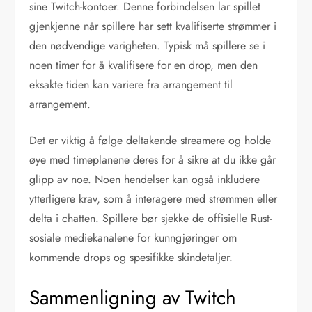
sine Twitch-kontoer. Denne forbindelsen lar spillet
gjenkjenne når spillere har sett kvalifiserte strømmer i
den nødvendige varigheten. Typisk må spillere se i
noen timer for å kvalifisere for en drop, men den
eksakte tiden kan variere fra arrangement til
arrangement.
Det er viktig å følge deltakende streamere og holde
øye med timeplanene deres for å sikre at du ikke går
glipp av noe. Noen hendelser kan også inkludere
ytterligere krav, som å interagere med strømmen eller
delta i chatten. Spillere bør sjekke de offisielle Rust-
sosiale mediekanalene for kunngjøringer om
kommende drops og spesifikke skindetaljer.
Sammenligning av Twitch