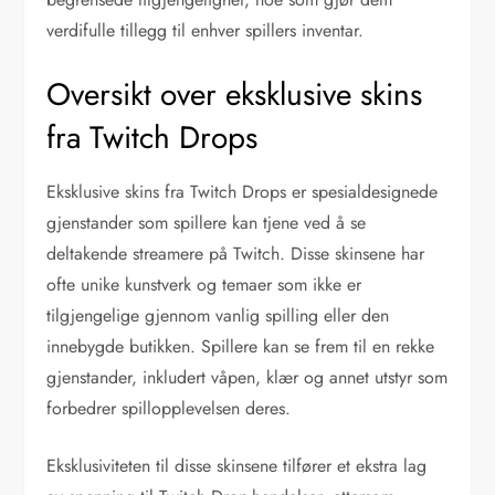
verdifulle tillegg til enhver spillers inventar.
Oversikt over eksklusive skins
fra Twitch Drops
Eksklusive skins fra Twitch Drops er spesialdesignede
gjenstander som spillere kan tjene ved å se
deltakende streamere på Twitch. Disse skinsene har
ofte unike kunstverk og temaer som ikke er
tilgjengelige gjennom vanlig spilling eller den
innebygde butikken. Spillere kan se frem til en rekke
gjenstander, inkludert våpen, klær og annet utstyr som
forbedrer spillopplevelsen deres.
Eksklusiviteten til disse skinsene tilfører et ekstra lag