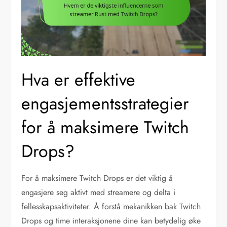
Hva er effektive
engasjementsstrategier
for å maksimere Twitch
Drops?
For å maksimere Twitch Drops er det viktig å
engasjere seg aktivt med streamere og delta i
fellesskapsaktiviteter. Å forstå mekanikken bak Twitch
Drops og time interaksjonene dine kan betydelig øke