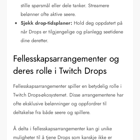
stille spørsmål eller dele tanker. Streamere
belønner ofte aktive seere.
Sjekk drop-tidsplaner:
Hold deg oppdatert på
når Drops er tilgjengelige og planlegg seetidene
dine deretter.
Fellesskapsarrangementer og
deres rolle i Twitch Drops
Fellesskapsarrangementer spiller en betydelig rolle i
Twitch Drops-økosystemet. Disse arrangementene har
ofte eksklusive belønninger og oppfordrer til
deltakelse fra både seere og spillere.
Å delta i fellesskapsarrangementer kan gi unike
muligheter til å tjene Drops som kanskje ikke er