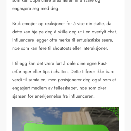
som kan oppmuntre streameren til å svare og
engasjere seg med deg.
Bruk emojier og reaksjoner for å vise din støtte, da
dette kan hjelpe deg å skille deg ut i en overfylt chat.
Influencere legger ofte merke til entusiastiske seere,
noe som kan føre til shoutouts eller interaksjoner.
I tillegg kan det være lurt å dele dine egne Rust-
erfaringer eller tips i chatten. Dette tilfører ikke bare
verdi til samtalen, men posisjonerer deg også som et
engasjert medlem av fellesskapet, noe som øker
sjansen for anerkjennelse fra influenceren.