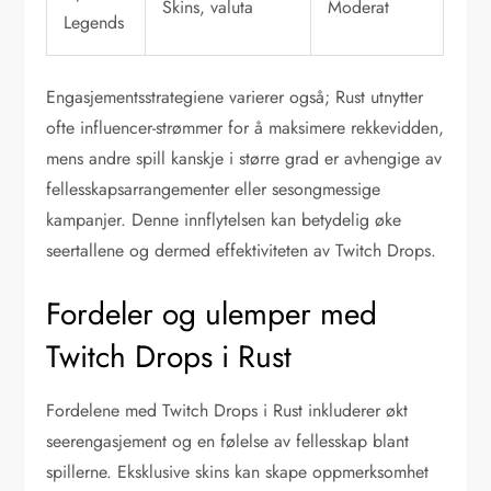
Skins, valuta
Moderat
Legends
Engasjementsstrategiene varierer også; Rust utnytter
ofte influencer-strømmer for å maksimere rekkevidden,
mens andre spill kanskje i større grad er avhengige av
fellesskapsarrangementer eller sesongmessige
kampanjer. Denne innflytelsen kan betydelig øke
seertallene og dermed effektiviteten av Twitch Drops.
Fordeler og ulemper med
Twitch Drops i Rust
Fordelene med Twitch Drops i Rust inkluderer økt
seerengasjement og en følelse av fellesskap blant
spillerne. Eksklusive skins kan skape oppmerksomhet