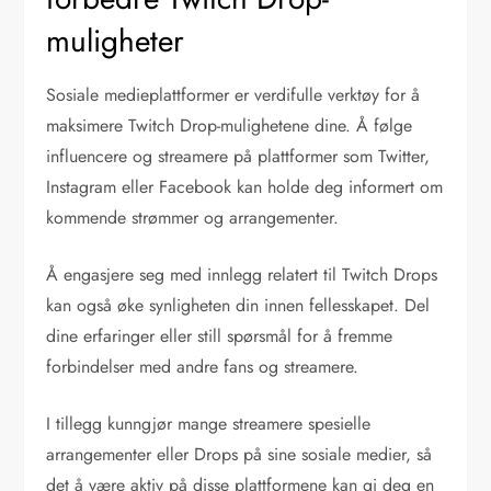
muligheter
Sosiale medieplattformer er verdifulle verktøy for å
maksimere Twitch Drop-mulighetene dine. Å følge
influencere og streamere på plattformer som Twitter,
Instagram eller Facebook kan holde deg informert om
kommende strømmer og arrangementer.
Å engasjere seg med innlegg relatert til Twitch Drops
kan også øke synligheten din innen fellesskapet. Del
dine erfaringer eller still spørsmål for å fremme
forbindelser med andre fans og streamere.
I tillegg kunngjør mange streamere spesielle
arrangementer eller Drops på sine sosiale medier, så
det å være aktiv på disse plattformene kan gi deg en