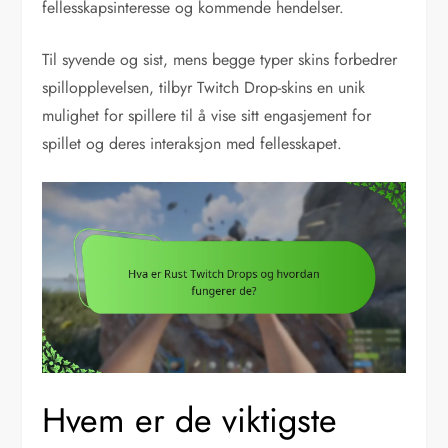
fellesskapsinteresse og kommende hendelser.
Til syvende og sist, mens begge typer skins forbedrer
spillopplevelsen, tilbyr Twitch Drop-skins en unik
mulighet for spillere til å vise sitt engasjement for
spillet og deres interaksjon med fellesskapet.
Hvem er de viktigste