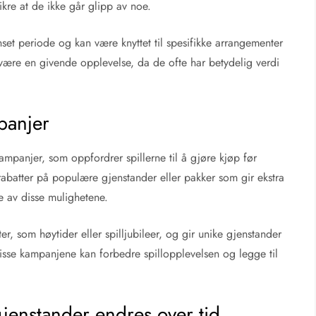
ikre at de ikke går glipp av noe.
nset periode og kan være knyttet til spesifikke arrangementer
 være en givende opplevelse, da de ofte har betydelig verdi
panjer
ampanjer, som oppfordrer spillerne til å gjøre kjøp før
rabatter på populære gjenstander eller pakker som gir ekstra
te av disse mulighetene.
 som høytider eller spilljubileer, og gir unike gjenstander
disse kampanjene kan forbedre spillopplevelsen og legge til
jenstander endres over tid