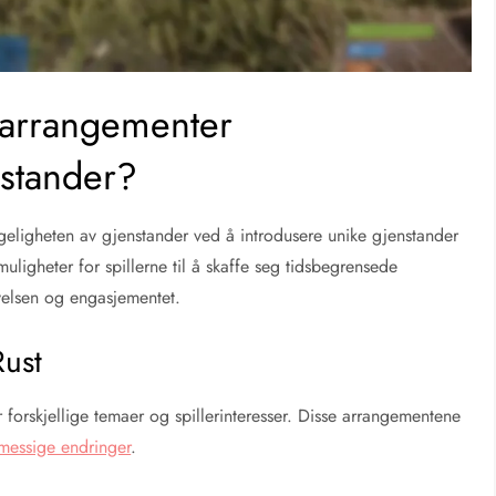
garrangementer
nstander?
geligheten av gjenstander ved å introdusere unike gjenstander
ligheter for spillerne til å skaffe seg tidsbegrensede
velsen og engasjementet.
Rust
orskjellige temaer og spillerinteresser. Disse arrangementene
messige endringer
.