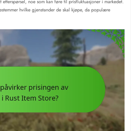
 etterspørsel, noe som kan føre til prisfluktuasjoner i markedet.
bestemmer hvilke gjenstander de skal kjøpe, da populære