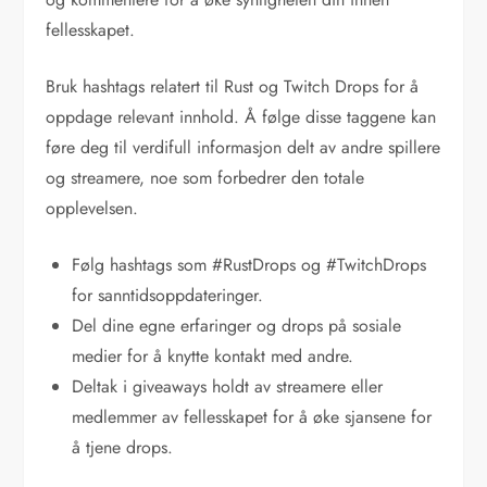
fellesskapet.
Bruk hashtags relatert til Rust og Twitch Drops for å
oppdage relevant innhold. Å følge disse taggene kan
føre deg til verdifull informasjon delt av andre spillere
og streamere, noe som forbedrer den totale
opplevelsen.
Følg hashtags som #RustDrops og #TwitchDrops
for sanntidsoppdateringer.
Del dine egne erfaringer og drops på sosiale
medier for å knytte kontakt med andre.
Deltak i giveaways holdt av streamere eller
medlemmer av fellesskapet for å øke sjansene for
å tjene drops.