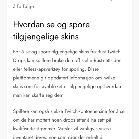
å forfølge.
Hvordan se og spore
tilgjengelige skins
For å se og spore tilgjengelige skins fra Rust Twitch
Drops kan spillere bruke den offisielle Rust-nettsiden
eller fellesskapsverktøy for sporing. Disse
plattformene gir oppdatert informasjon om hvilke
skins som for øyeblikket er tilgjengelige og hvordan
man kan skaffe seg dem.
Spillere kan også sjekke Twitch-kontoene sine for å se
om de har mottatt noen drops etter å ha sett på
kvalifiserte strømmer. Varsler vil vanligvis vises i
inventaret deres, noe som gjør det enkelt å