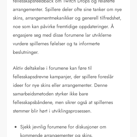
fellesskapsfeedback om Twitch Drops og relaterte
arrangementer. Spillere deler ofte sine tanker om nye
skins, arrangementmekanikker og generell tilfredshet,
noe som kan påvirke fremtidige oppdateringer. Å
engasjere seg med disse forumene lar utviklerne
vurdere spillernes følelser og ta informerte
beslutninger.
Aktiv deltakelse i forumene kan føre til
fellesskapsdrevne kampanjer, der spillere foreslår
ideer for nye skins eller arrangementer. Denne
samarbeidsmetoden styrker ikke bare
fellesskapsbåndene, men sikrer også at spillernes
stemmer blir hørt i utviklingsprosessen.
Sjekk jevnlig forumene for diskusjoner om
kommende arrangementer og skins.