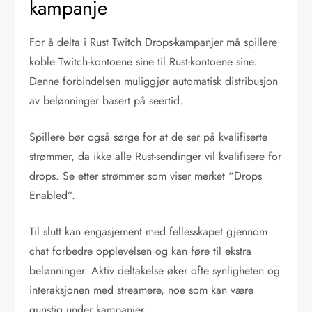
kampanje
For å delta i Rust Twitch Drops-kampanjer må spillere
koble Twitch-kontoene sine til Rust-kontoene sine.
Denne forbindelsen muliggjør automatisk distribusjon
av belønninger basert på seertid.
Spillere bør også sørge for at de ser på kvalifiserte
strømmer, da ikke alle Rust-sendinger vil kvalifisere for
drops. Se etter strømmer som viser merket “Drops
Enabled”.
Til slutt kan engasjement med fellesskapet gjennom
chat forbedre opplevelsen og kan føre til ekstra
belønninger. Aktiv deltakelse øker ofte synligheten og
interaksjonen med streamere, noe som kan være
gunstig under kampanjer.