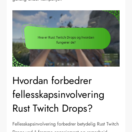
Hvordan forbedrer
fellesskapsinvolvering
Rust Twitch Drops?
Fellesskapsinvolvering forbedrer betydelig Rust Twitch