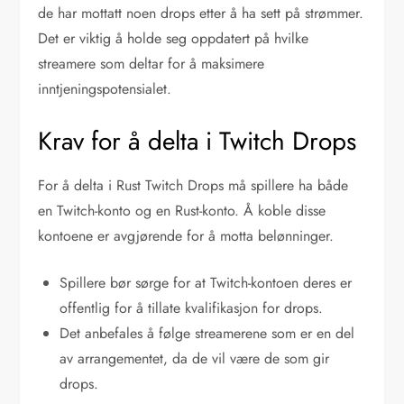
de har mottatt noen drops etter å ha sett på strømmer.
Det er viktig å holde seg oppdatert på hvilke
streamere som deltar for å maksimere
inntjeningspotensialet.
Krav for å delta i Twitch Drops
For å delta i Rust Twitch Drops må spillere ha både
en Twitch-konto og en Rust-konto. Å koble disse
kontoene er avgjørende for å motta belønninger.
Spillere bør sørge for at Twitch-kontoen deres er
offentlig for å tillate kvalifikasjon for drops.
Det anbefales å følge streamerene som er en del
av arrangementet, da de vil være de som gir
drops.