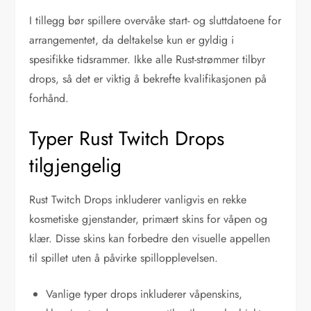
I tillegg bør spillere overvåke start- og sluttdatoene for
arrangementet, da deltakelse kun er gyldig i
spesifikke tidsrammer. Ikke alle Rust-strømmer tilbyr
drops, så det er viktig å bekrefte kvalifikasjonen på
forhånd.
Typer Rust Twitch Drops
tilgjengelig
Rust Twitch Drops inkluderer vanligvis en rekke
kosmetiske gjenstander, primært skins for våpen og
klær. Disse skins kan forbedre den visuelle appellen
til spillet uten å påvirke spillopplevelsen.
Vanlige typer drops inkluderer våpenskins,