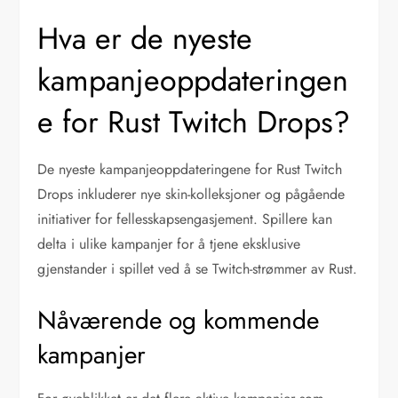
Hva er de nyeste
kampanjeoppdateringen
e for Rust Twitch Drops?
De nyeste kampanjeoppdateringene for Rust Twitch
Drops inkluderer nye skin-kolleksjoner og pågående
initiativer for fellesskapsengasjement. Spillere kan
delta i ulike kampanjer for å tjene eksklusive
gjenstander i spillet ved å se Twitch-strømmer av Rust.
Nåværende og kommende
kampanjer