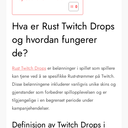
Hva er Rust Twitch Drops
og hvordan fungerer
de?
Rust Twitch Drops
er belønninger i spillet som spillere
kan tjene ved å se spesifikke Rust-strømmer på Twitch.
Disse belønningene inkluderer vanligvis unike skins og
gjenstander som forbedrer spillopplevelsen og er
tilgjengelige i en begrenset periode under
kampanjehendelser.
Definisjon av Twitch Drops i