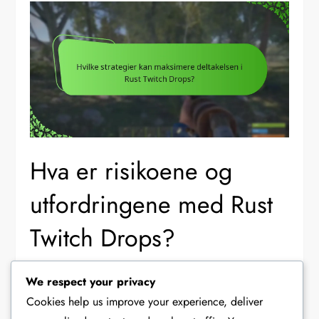
Hva er risikoene og
utfordringene med Rust
Twitch Drops?
Rust Twitch Drops presenterer flere risikoer og
We respect your privacy
utfordringer som spillere og streamere bør være klar
Cookies help us improve your experience, deliver
over. Dette inkluderer potensielle konto-banninger,