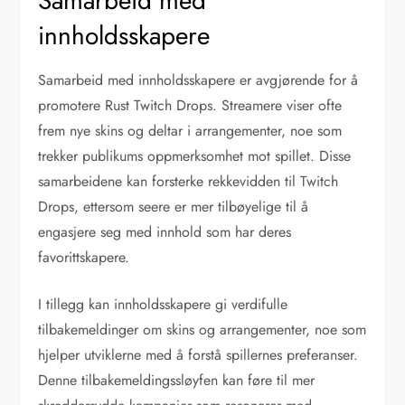
Samarbeid med
innholdsskapere
Samarbeid med innholdsskapere er avgjørende for å
promotere Rust Twitch Drops. Streamere viser ofte
frem nye skins og deltar i arrangementer, noe som
trekker publikums oppmerksomhet mot spillet. Disse
samarbeidene kan forsterke rekkevidden til Twitch
Drops, ettersom seere er mer tilbøyelige til å
engasjere seg med innhold som har deres
favorittskapere.
I tillegg kan innholdsskapere gi verdifulle
tilbakemeldinger om skins og arrangementer, noe som
hjelper utviklerne med å forstå spillernes preferanser.
Denne tilbakemeldingssløyfen kan føre til mer