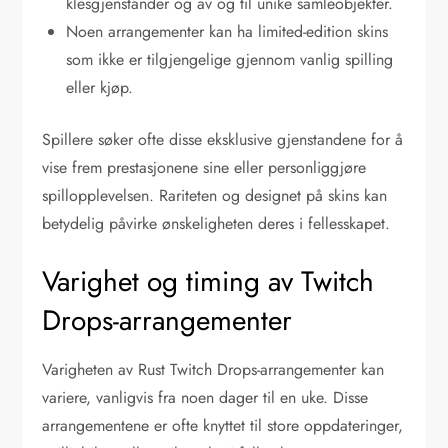
klesgjenstander og av og til unike samleobjekter.
Noen arrangementer kan ha limited-edition skins
som ikke er tilgjengelige gjennom vanlig spilling
eller kjøp.
Spillere søker ofte disse eksklusive gjenstandene for å
vise frem prestasjonene sine eller personliggjøre
spillopplevelsen. Rariteten og designet på skins kan
betydelig påvirke ønskeligheten deres i fellesskapet.
Varighet og timing av Twitch
Drops-arrangementer
Varigheten av Rust Twitch Drops-arrangementer kan
variere, vanligvis fra noen dager til en uke. Disse
arrangementene er ofte knyttet til store oppdateringer,