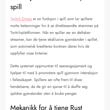
spill
Twitch Drops
er en funksjon i spill som lar spillere
motta belønninger for å se direktesendte strømmer på
Twitch-plattformen. Når en spiller ser en deltaker-
streamer, kan de tjene eksklusive gjenstander i spillet,
som automatisk krediteres kontoen deres hvis de
oppfyller visse kriterier.
Dette systemet oppmuntrer til seerengasjement og
hjelper til med å promotere spill gjennom interaksjon
i fellesskapet. Spillere ser ofte frem til disse
hendelsene, da de gir en sjanse til å skaffe seg
sjeldne gjenstander uten å bruke penger.
Mekanikk for å tjene Rust