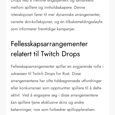
Drops ved å fremme engasjement og samarbeid
mellom spillere og innholdsskapere. Denne
interaksjonen fører til mer dynamiske arrangementer,
varierte skin-kolleksjoner, og en tilbakemeldingssløyfe
som informerer fremtidige kampanjer.
Fellesskapsarrangementer
relatert til Twitch Drops
Fellesskapsarrangementer spiller en avgjørende rolle i
suksessen til Twitch Drops for Rust. Disse
arrangementene har ofte tidsbegrensede utfordringer
eller konkurranser som oppmuntrer spillere til å delta
aktivt. Ved å engasjere seg i disse arrangementene
kan spillere tjene eksklusive skins og andre
belønninger, noe som forbedrer spillopplevelsen.