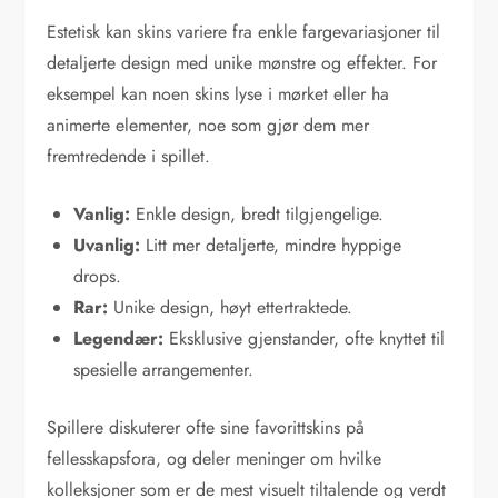
Estetisk kan skins variere fra enkle fargevariasjoner til
detaljerte design med unike mønstre og effekter. For
eksempel kan noen skins lyse i mørket eller ha
animerte elementer, noe som gjør dem mer
fremtredende i spillet.
Vanlig:
Enkle design, bredt tilgjengelige.
Uvanlig:
Litt mer detaljerte, mindre hyppige
drops.
Rar:
Unike design, høyt ettertraktede.
Legendær:
Eksklusive gjenstander, ofte knyttet til
spesielle arrangementer.
Spillere diskuterer ofte sine favorittskins på
fellesskapsfora, og deler meninger om hvilke
kolleksjoner som er de mest visuelt tiltalende og verdt