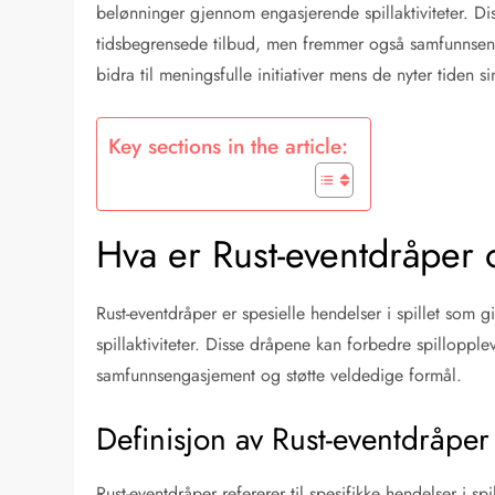
belønninger gjennom engasjerende spillaktiviteter. D
tidsbegrensede tilbud, men fremmer også samfunnsenga
bidra til meningsfulle initiativer mens de nyter tiden sin
Key sections in the article:
Hva er Rust-eventdråper
Rust-eventdråper er spesielle hendelser i spillet som 
spillaktiviteter. Disse dråpene kan forbedre spillopp
samfunnsengasjement og støtte veldedige formål.
Definisjon av Rust-eventdråper
Rust-eventdråper refererer til spesifikke hendelser i sp