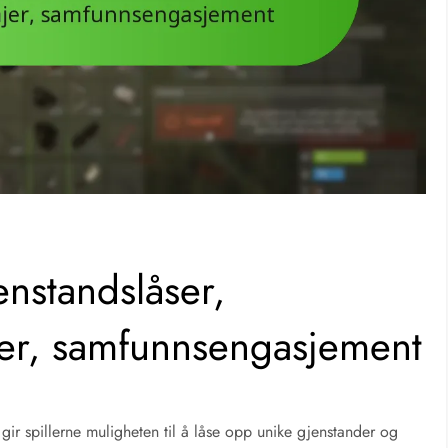
enstandslåser,
er, samfunnsengasjement
gir spillerne muligheten til å låse opp unike gjenstander og