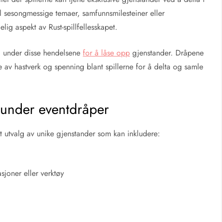
til sesongmessige temaer, samfunnsmilesteiner eller
ig aspekt av Rust-spillfellesskapet.
mål under disse hendelsene
for å låse opp
gjenstander. Dråpene
e av hastverk og spenning blant spillerne for å delta og samle
g under eventdråper
rt utvalg av unike gjenstander som kan inkludere:
joner eller verktøy