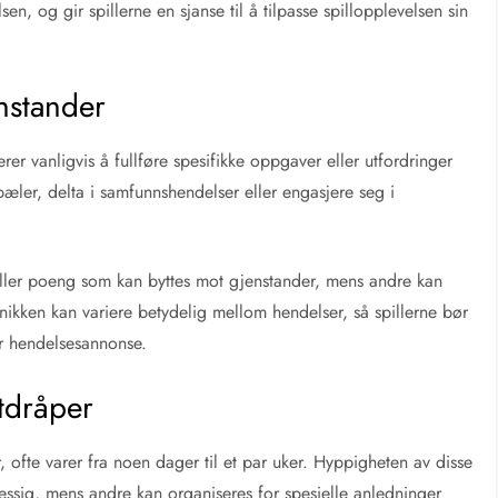
n, og gir spillerne en sjanse til å tilpasse spillopplevelsen sin
nstander
er vanligvis å fullføre spesifikke oppgaver eller utfordringer
epæler, delta i samfunnshendelser eller engasjere seg i
eller poeng som kan byttes mot gjenstander, mens andre kan
anikken kan variere betydelig mellom hendelser, så spillerne bør
 hendelsesannonse.
tdråper
r, ofte varer fra noen dager til et par uker. Hyppigheten av disse
ssig, mens andre kan organiseres for spesielle anledninger