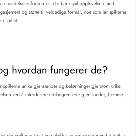
isse hendelsene forbedrer ikke bare spillopplevelsen med
sjement og støtte til veldedige formål, noe som lar spillerne
 i spillet.
 og hvordan fungerer de?
gir spillerne unike gjenstander og belønninger gjennom ulike
levelsen ved å introdusere tidsbegrensede gjenstander, fremme
illet der spillerne kan tjene eksklusive gjenstander ved å delta i