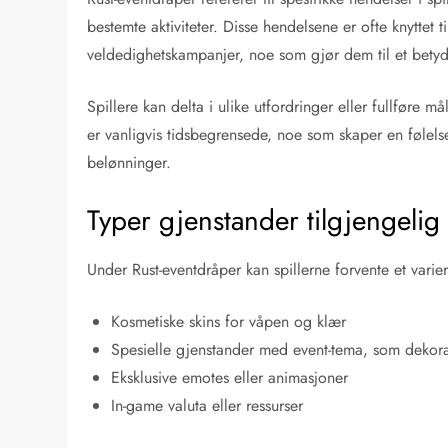
bestemte aktiviteter. Disse hendelsene er ofte knyttet 
veldedighetskampanjer, noe som gjør dem til et betydel
Spillere kan delta i ulike utfordringer eller fullføre 
er vanligvis tidsbegrensede, noe som skaper en følels
belønninger.
Typer gjenstander tilgjengeli
Under Rust-eventdråper kan spillerne forvente et varie
Kosmetiske skins for våpen og klær
Spesielle gjenstander med event-tema, som dekoras
Eksklusive emotes eller animasjoner
In-game valuta eller ressurser