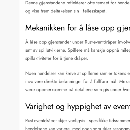
Denne gjenstandene reflekterer ofte temaet for hendelse
og vise frem deltakelsen sin i fellesskapet.
Mekanikken for å låse opp gje
Å låse opp gjenstander under Rust-eventdråper involver
satt av spillutviklerne. Spillere må kanskje oppnå mil
spillaktiviteter for å tjene dråper.
Noen hendelser kan kreve at spillerne samler tokens 
involvere direkte belønninger for å fullføre mål. Mek
være oppmerksomme på detaljene som gis under hver
Varighet og hyppighet av even
Rust-eventdråper skjer vanligvis i spesifikke tidsramme
hendelsene kan variere, med noen som skjer sesongme