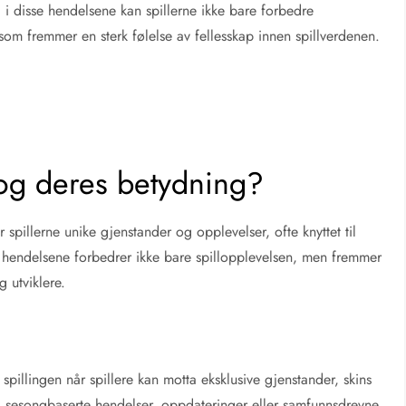
i disse hendelsene kan spillerne ikke bare forbedre
 som fremmer en sterk følelse av fellesskap innen spillverdenen.
 og deres betydning?
r spillerne unike gjenstander og opplevelser, ofte knyttet til
e hendelsene forbedrer ikke bare spillopplevelsen, men fremmer
g utviklere.
 spillingen når spillere kan motta eksklusive gjenstander, skins
til sesongbaserte hendelser, oppdateringer eller samfunnsdrevne