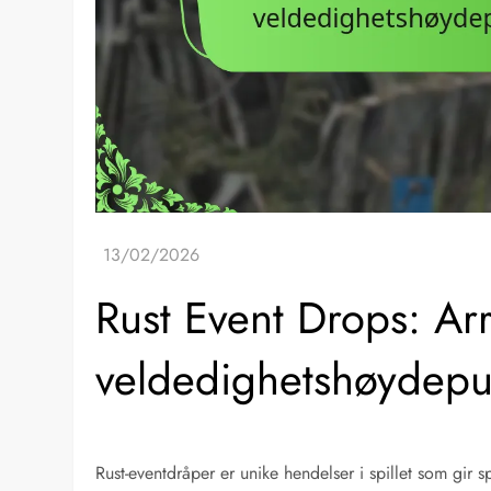
Rust Event Drops: Ar
veldedighetshøydepunk
Rust-eventdråper er unike hendelser i spillet som gir sp