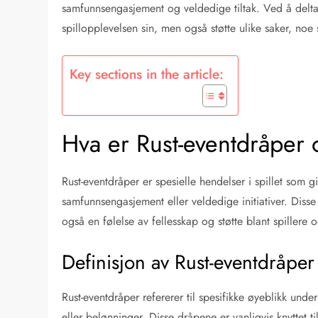
samfunnsengasjement og veldedige tiltak. Ved å delta 
spillopplevelsen sin, men også støtte ulike saker, noe
Key sections in the article:
Hva er Rust-eventdråper
Rust-eventdråper er spesielle hendelser i spillet som gi
samfunnsengasjement eller veldedige initiativer. Diss
også en følelse av fellesskap og støtte blant spillere o
Definisjon av Rust-eventdråper
Rust-eventdråper refererer til spesifikke øyeblikk under
eller belønninger. Disse dråpene er vanligvis knyttet 