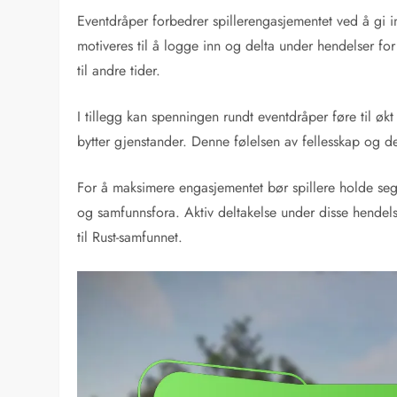
Eventdråper forbedrer spillerengasjementet ved å gi ins
motiveres til å logge inn og delta under hendelser for
til andre tider.
I tillegg kan spenningen rundt eventdråper føre til økt
bytter gjenstander. Denne følelsen av fellesskap og de
For å maksimere engasjementet bør spillere holde se
og samfunnsfora. Aktiv deltakelse under disse hendels
til Rust-samfunnet.