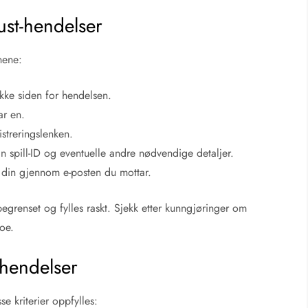
Rust-hendelser
nene:
fikke siden for hendelsen.
ar en.
istreringslenken.
n spill-ID og eventuelle andre nødvendige detaljer.
n din gjennom e-posten du mottar.
begrenset og fylles raskt. Sjekk etter kunngjøringer om
noe.
 hendelser
se kriterier oppfylles: