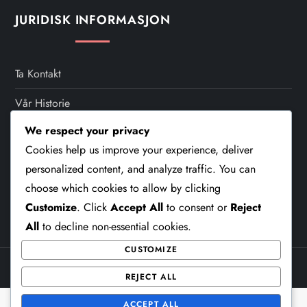
s
JURIDISK INFORMASJON
p
a
Ta Kontakt
Vår Historie
g
We respect your privacy
Personvernerklæring
i
Cookies help us improve your experience, deliver
Retningslinjer For Informasjonskapsler
personalized content, and analyze traffic. You can
n
choose which cookies to allow by clicking
Tjenestevilkår
a
Customize
. Click
Accept All
to consent or
Reject
All
to decline non-essential cookies.
t
CUSTOMIZE
i
Theme Cube Blog by
Kantipur Themes
REJECT ALL
ACCEPT ALL