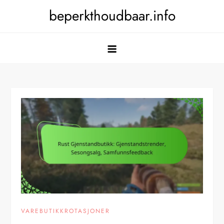
Skip
beperkthoudbaar.info
to
content
VAREBUTIKKROTASJONER