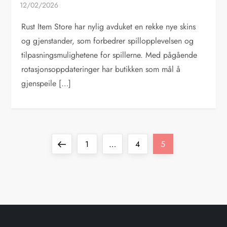
Rust Item Store har nylig avduket en rekke nye skins
og gjenstander, som forbedrer spillopplevelsen og
tilpasningsmulighetene for spillerne. Med pågående
rotasjonsoppdateringer har butikken som mål å
gjenspeile […]
P
Previous
Page
Page
Page
1
…
4
5
o
page
s
t